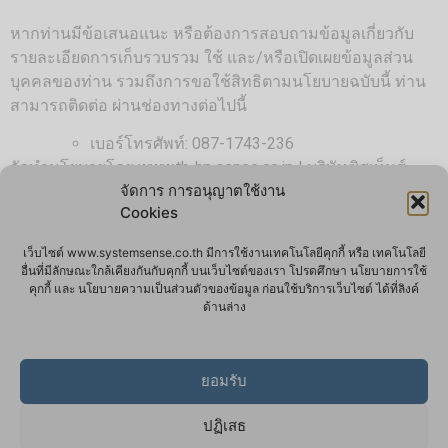
หากท่านมีข้อเสนอแนะ หรือต้องการสอบถามข้อมูลเกี่ยวกับ
รายละเอียดการเก็บรวบรวม ใช้ และ/หรือเปิดเผยข้อมูลส่วน
บุคคลของท่าน รวมถึงการขอใช้สิทธิตามนโยบายฉบับนี้ ท่าน
สามารถติดต่อ ผ่านช่องทางต่อไปนี้
เบอร์โทรศัพท์:
087-1743-236
จัดทำนโยบายโดย www.th-hp.sense.co.jp | บริษัทซิสเท็มส์
จัดการ การอนุญาตใช้งาน
เซนส์ (ไทยเเลนด์) จำกัด (www.th-hp.sense.co.jp)
Cookies
เว็บไซต์ www.systemsense.co.th มีการใช้งานเทคโนโลยีคุกกี้ หรือ เทคโนโลยี
อื่นที่มีลักษณะใกล้เคียงกันกับคุกกี้ บนเว็บไซต์ของเรา โปรดศึกษา นโยบายการใช้
คุกกี้ และ นโยบายความเป็นส่วนตัวของข้อมูล ก่อนใช้บริการเว็บไซต์ ได้ที่ลิงค์
ด้านล่าง
ยอมรับ
System Sense
ปฏิเสธ